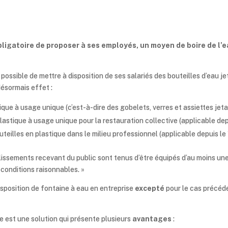
ligatoire de proposer à ses employés, un moyen de boire de l’e
 possible de mettre à disposition de ses salariés des bouteilles d’eau j
désormais effet :
tique à usage unique (c’est-à-dire des gobelets, verres et assiettes jeta
n plastique à usage unique pour la restauration collective (applicable depu
uteilles en plastique dans le milieu professionnel (applicable depuis le 
blissements recevant du public sont tenus d’être équipés d’au moins un
 conditions raisonnables. »
isposition de fontaine à eau en entreprise
excepté
pour le cas précé
e est une solution qui présente plusieurs
avantages
: