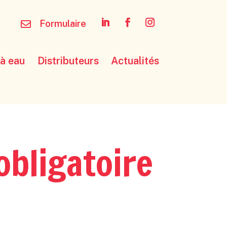
Formulaire

6
 à eau
Distributeurs
Actualités
obligatoire