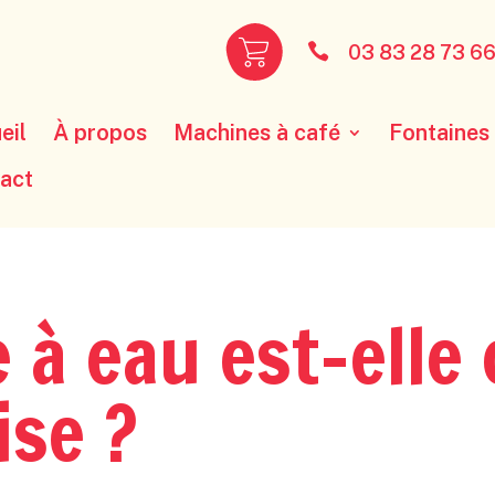

03 83 28 73 6
eil
À propos
Machines à café
Fontaines
act
 à eau est-elle 
ise ?