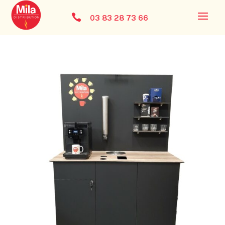

03 83 28 73 66