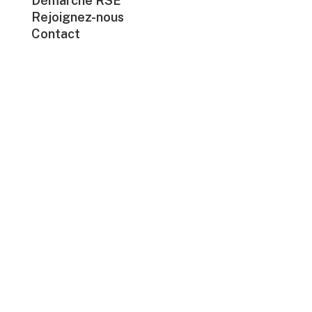
Démarche RSE
Rejoignez-nous
Contact

03 83 28 73 66
© MILA DISTRIBUTION —
MENTIONS LÉGALES
2024 –
Réalisé par
NANCOMCY ☕
SITEMAP